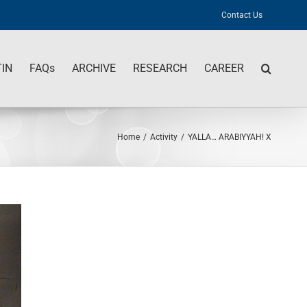
Contact Us
IN
FAQs
ARCHIVE
RESEARCH
CAREER
Home
/
Activity
/
YALLA… ARABIYYAH! X