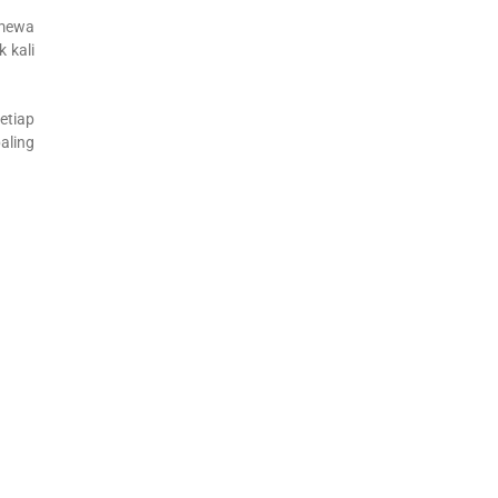
imewa
 kali
etiap
aling