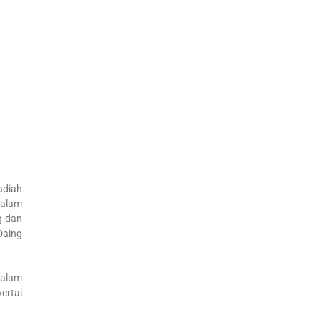
adiah
dalam
g dan
Daing
dalam
ertai