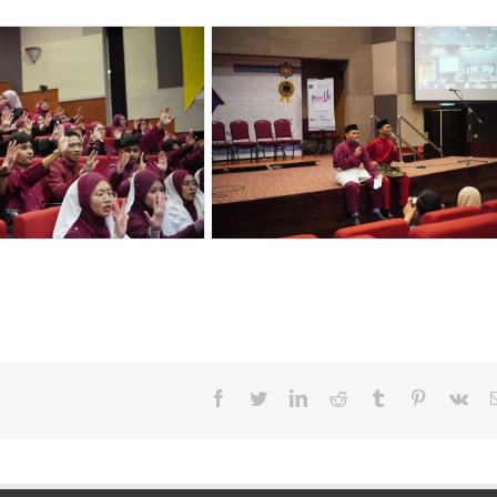
Facebook
Twitter
LinkedIn
Reddit
Tumblr
Pinterest
Vk