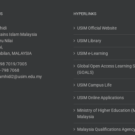
US
HYPERLINKS
hidi
USIM Official Website
 Sains Islam Malaysia
u Nilai
USIM Library
i,
mbilan, MALAYSIA
USIM e-Learning
-798 7019/7005
Global Open Access Learning 
6-798 7068
(GOALS)
.tamhidi2@usim.edu.my
USIM Campus Life
USIM Online Applications
Ministry of Higher Education 
Malaysia
Malaysia Qualifications Agenc