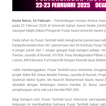
Kuala Nerus, 24 Februari
– Pertandingan Inovasi Antara Asas
pada 23 Februari 2025 di Universiti Sultan Zainal Abidin (U
naungan Majlis Dekan/Pengarah Pusat Asasi Universiti Awam yan
Pada tahun ini, Pusat Tamhidi telah menghantar penyertaan seb
Daripada keseluruhan 361 penyertaan dari 36 institusi, Pusat T
6 pingat perak dan 1 pingat gangsa bagi kategori pelajar. Ant
Pantau Jaundis di Rumah, POTEN: Pasu Biodegradasi Pilihan Les
Lestari, MiFitSensasi: Formulasi Mi Dengan Ekstrak Daun Belalai 
Lebih membanggakan, Pusat Tamhidi turut menerima Anugerah Pr
projek Stiker-Bili: Solusi Mudah Pantau Jaundis di Rumah. Proje
Syahirah Mohd Syahir, Siti Naziroh Muhammad Naziri, Nurul 
Abdullah dengan bimbingan mentor mereka, Dr. Nurul Ja
penghargaan serta cek cura bernilai RM1,500.
Bagi kategori staf, Pusat Tamhidi turut mencatat pencapa
Kejayaan ini membuktikan bahawa Pusat Tamhidi bukan sahaj