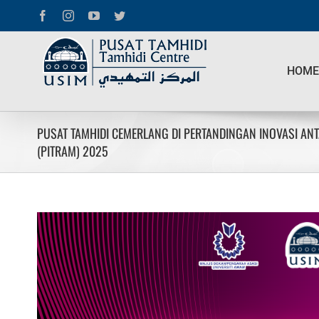
Skip
Facebook
Instagram
YouTube
Twitter
to
content
Search
for:
HOME
PUSAT TAMHIDI CEMERLANG DI PERTANDINGAN INOVASI AN
(PITRAM) 2025
View
Larger
Image