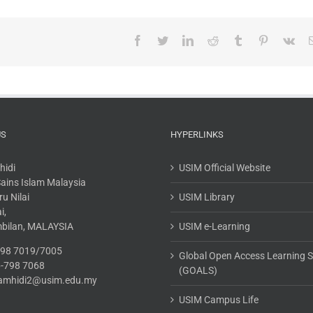
Facebook
Twitter
LinkedIn
Reddit
Tumblr
Pinterest
Vk
US
HYPERLINKS
hidi
USIM Official Website
 Sains Islam Malaysia
u Nilai
USIM Library
i,
mbilan, MALAYSIA
USIM e-Learning
-798 7019/7005
Global Open Access Learning 
6-798 7068
(GOALS)
.tamhidi2@usim.edu.my
USIM Campus Life