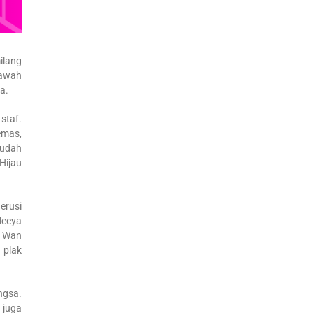
ilang
bawah
a.
staf.
emas,
Mudah
Hijau
erusi
leeya
a Wan
 plak
ngsa.
 juga