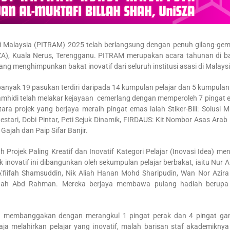
i Malaysia (PITRAM) 2025 telah berlangsung dengan penuh gilang-gem
niSZA), Kuala Nerus, Terengganu. PITRAM merupakan acara tahunan di 
g menghimpunkan bakat inovatif dari seluruh institusi asasi di Malaysi
anyak 19 pasukan terdiri daripada 14 kumpulan pelajar dan 5 kumpulan 
amhidi telah melakar kejayaan
cemerlang dengan memperoleh 7 pingat 
ara projek yang berjaya meraih pingat emas ialah Stiker-Bili: Solusi 
tari, Dobi Pintar, Peti Sejuk Dinamik, FIRDAUS: Kit Nombor Asas Arab 
Gajah dan Paip Sifar Banjir.
ojek Paling Kreatif dan Inovatif Kategori Pelajar (Inovasi Idea) men
k inovatif ini dibangunkan oleh sekumpulan pelajar berbakat, iaitu Nur A
A’fiifah Shamsuddin, Nik Aliah Hanan Mohd Sharipudin, Wan Nor Azir
nnah Abd Rahman. Mereka berjaya membawa pulang hadiah berupa
ian membanggakan dengan merangkul 1 pingat perak dan 4 pingat ga
a melahirkan pelajar yang inovatif, malah barisan staf akademiknya