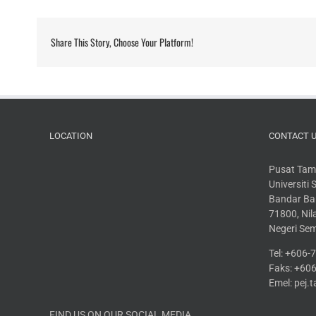
Share This Story, Choose Your Platform!
LOCATION
CONTACT 
Pusat Tam
Universiti
Bandar Bar
71800, Nila
Negeri Se
Tel: +606
Faks: +60
Emel: pej
FIND US ON OUR SOCIAL MEDIA