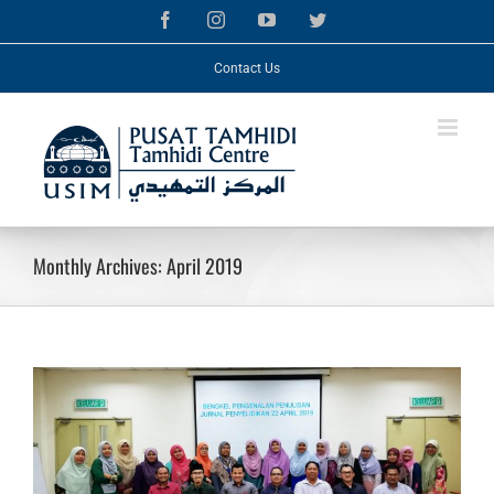
Skip
Facebook
Instagram
YouTube
Twitter
to
content
Contact Us
Monthly Archives:
April 2019